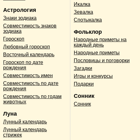
Икалка
Астрология
Зевалка
Знаки зодиака
Спотыкалка
Совместимость знаков
зодиака
Фольклор
Гороскоп
Народные приметы на
каждый день
Любовный гороскоп
Народные приметы
Восточный календарь
Пословицы и поговорки
Гороскоп по дате
рождения
Загадки
Совместимость имен
Игры и конкурсы
Совместимость по дате
Подарки
рождения
Сонник
Совместимость по годам
животных
Сонник
Луна
Лунный календарь
Лунный календарь
стрижек