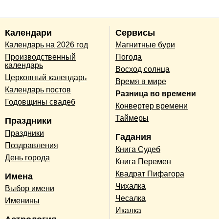
Календари
Сервисы
Календарь на 2026 год
Магнитные бури
Производственный
Погода
календарь
Восход солнца
Церковный календарь
Время в мире
Календарь постов
Разница во времени
Годовщины свадеб
Конвертер времени
Таймеры
Праздники
Праздники
Гадания
Поздравления
Книга Судеб
День города
Книга Перемен
Квадрат Пифагора
Имена
Чихалка
Выбор имени
Чесалка
Именины
Икалка