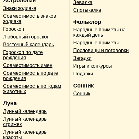
Астрология
Зевалка
Знаки зодиака
Спотыкалка
Совместимость знаков
зодиака
Фольклор
Гороскоп
Народные приметы на
каждый день
Любовный гороскоп
Народные приметы
Восточный календарь
Пословицы и поговорки
Гороскоп по дате
рождения
Загадки
Совместимость имен
Игры и конкурсы
Совместимость по дате
Подарки
рождения
Сонник
Совместимость по годам
животных
Сонник
Луна
Лунный календарь
Лунный календарь
стрижек
Лунный календарь
красоты