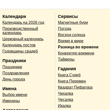
Календари
Сервисы
Календарь на 2026 год
Магнитные бури
Производственный
Погода
календарь
Восход солнца
Церковный календарь
Время в мире
Календарь постов
Разница во времени
Годовщины свадеб
Конвертер времени
Таймеры
Праздники
Праздники
Гадания
Поздравления
Книга Судеб
День города
Книга Перемен
Квадрат Пифагора
Имена
Чихалка
Выбор имени
Чесалка
Именины
Икалка