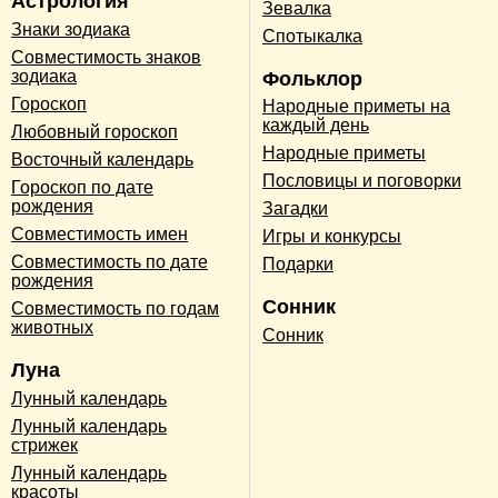
Астрология
Зевалка
Знаки зодиака
Спотыкалка
Совместимость знаков
зодиака
Фольклор
Гороскоп
Народные приметы на
каждый день
Любовный гороскоп
Народные приметы
Восточный календарь
Пословицы и поговорки
Гороскоп по дате
рождения
Загадки
Совместимость имен
Игры и конкурсы
Совместимость по дате
Подарки
рождения
Сонник
Совместимость по годам
животных
Сонник
Луна
Лунный календарь
Лунный календарь
стрижек
Лунный календарь
красоты