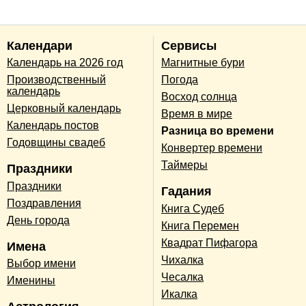
Календари
Сервисы
Календарь на 2026 год
Магнитные бури
Производственный
Погода
календарь
Восход солнца
Церковный календарь
Время в мире
Календарь постов
Разница во времени
Годовщины свадеб
Конвертер времени
Таймеры
Праздники
Праздники
Гадания
Поздравления
Книга Судеб
День города
Книга Перемен
Квадрат Пифагора
Имена
Чихалка
Выбор имени
Чесалка
Именины
Икалка