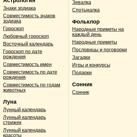
Астрология
Зевалка
Знаки зодиака
Спотыкалка
Совместимость знаков
зодиака
Фольклор
Гороскоп
Народные приметы на
каждый день
Любовный гороскоп
Народные приметы
Восточный календарь
Пословицы и поговорки
Гороскоп по дате
рождения
Загадки
Совместимость имен
Игры и конкурсы
Совместимость по дате
Подарки
рождения
Сонник
Совместимость по годам
животных
Сонник
Луна
Лунный календарь
Лунный календарь
стрижек
Лунный календарь
красоты