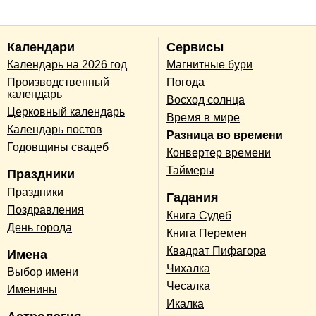
Календари
Сервисы
Календарь на 2026 год
Магнитные бури
Производственный
Погода
календарь
Восход солнца
Церковный календарь
Время в мире
Календарь постов
Разница во времени
Годовщины свадеб
Конвертер времени
Таймеры
Праздники
Праздники
Гадания
Поздравления
Книга Судеб
День города
Книга Перемен
Квадрат Пифагора
Имена
Чихалка
Выбор имени
Чесалка
Именины
Икалка