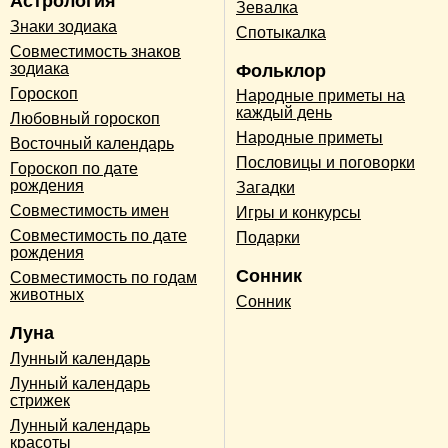
Астрология
Зевалка
Знаки зодиака
Спотыкалка
Совместимость знаков
зодиака
Фольклор
Гороскоп
Народные приметы на
каждый день
Любовный гороскоп
Народные приметы
Восточный календарь
Пословицы и поговорки
Гороскоп по дате
рождения
Загадки
Совместимость имен
Игры и конкурсы
Совместимость по дате
Подарки
рождения
Сонник
Совместимость по годам
животных
Сонник
Луна
Лунный календарь
Лунный календарь
стрижек
Лунный календарь
красоты