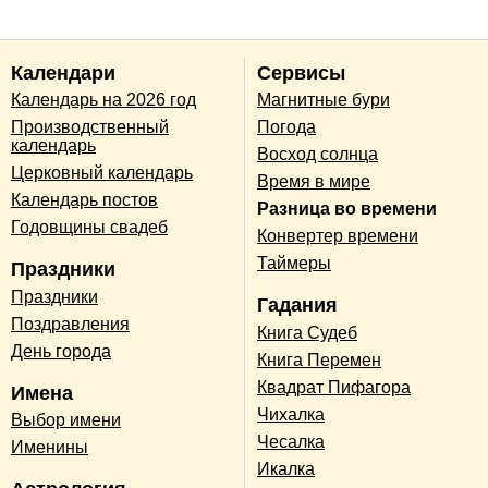
Календари
Сервисы
Календарь на 2026 год
Магнитные бури
Производственный
Погода
календарь
Восход солнца
Церковный календарь
Время в мире
Календарь постов
Разница во времени
Годовщины свадеб
Конвертер времени
Таймеры
Праздники
Праздники
Гадания
Поздравления
Книга Судеб
День города
Книга Перемен
Квадрат Пифагора
Имена
Чихалка
Выбор имени
Чесалка
Именины
Икалка