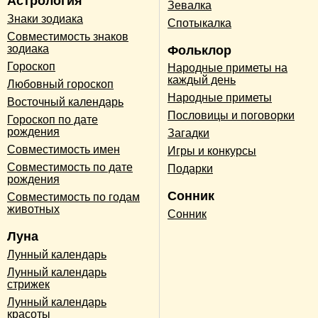
Астрология
Зевалка
Знаки зодиака
Спотыкалка
Совместимость знаков
зодиака
Фольклор
Гороскоп
Народные приметы на
каждый день
Любовный гороскоп
Народные приметы
Восточный календарь
Пословицы и поговорки
Гороскоп по дате
рождения
Загадки
Совместимость имен
Игры и конкурсы
Совместимость по дате
Подарки
рождения
Сонник
Совместимость по годам
животных
Сонник
Луна
Лунный календарь
Лунный календарь
стрижек
Лунный календарь
красоты