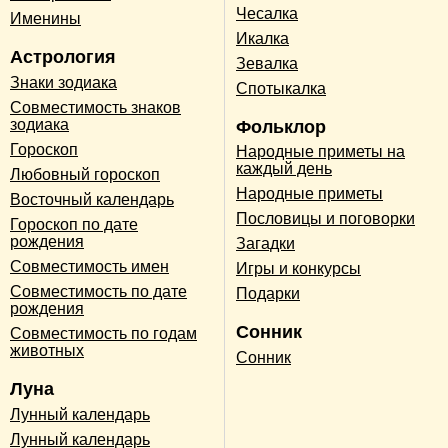
Чесалка
Именины
Икалка
Астрология
Зевалка
Знаки зодиака
Спотыкалка
Совместимость знаков
зодиака
Фольклор
Гороскоп
Народные приметы на
каждый день
Любовный гороскоп
Народные приметы
Восточный календарь
Пословицы и поговорки
Гороскоп по дате
рождения
Загадки
Совместимость имен
Игры и конкурсы
Совместимость по дате
Подарки
рождения
Сонник
Совместимость по годам
животных
Сонник
Луна
Лунный календарь
Лунный календарь