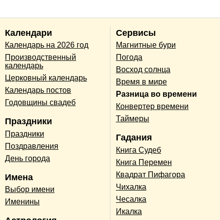
Календари
Сервисы
Календарь на 2026 год
Магнитные бури
Производственный
Погода
календарь
Восход солнца
Церковный календарь
Время в мире
Календарь постов
Разница во времени
Годовщины свадеб
Конвертер времени
Таймеры
Праздники
Праздники
Гадания
Поздравления
Книга Судеб
День города
Книга Перемен
Квадрат Пифагора
Имена
Чихалка
Выбор имени
Чесалка
Именины
Икалка