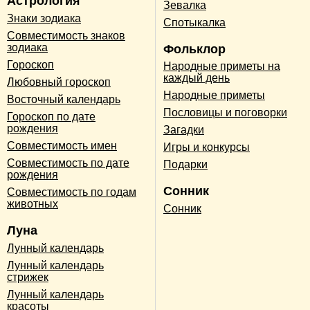
Астрология
Зевалка
Знаки зодиака
Спотыкалка
Совместимость знаков
зодиака
Фольклор
Гороскоп
Народные приметы на
каждый день
Любовный гороскоп
Народные приметы
Восточный календарь
Пословицы и поговорки
Гороскоп по дате
рождения
Загадки
Совместимость имен
Игры и конкурсы
Совместимость по дате
Подарки
рождения
Сонник
Совместимость по годам
животных
Сонник
Луна
Лунный календарь
Лунный календарь
стрижек
Лунный календарь
красоты