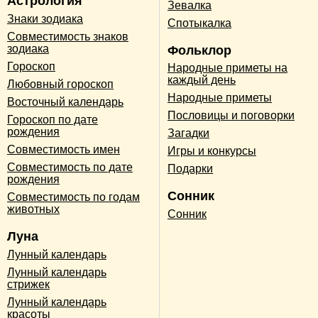
Астрология
Зевалка
Знаки зодиака
Спотыкалка
Совместимость знаков
зодиака
Фольклор
Гороскоп
Народные приметы на
каждый день
Любовный гороскоп
Народные приметы
Восточный календарь
Пословицы и поговорки
Гороскоп по дате
рождения
Загадки
Совместимость имен
Игры и конкурсы
Совместимость по дате
Подарки
рождения
Сонник
Совместимость по годам
животных
Сонник
Луна
Лунный календарь
Лунный календарь
стрижек
Лунный календарь
красоты