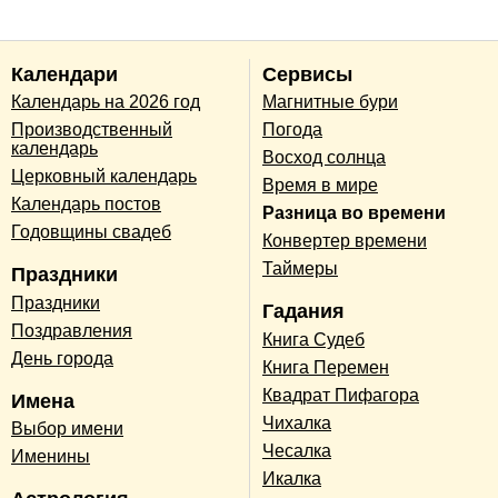
Календари
Сервисы
Календарь на 2026 год
Магнитные бури
Производственный
Погода
календарь
Восход солнца
Церковный календарь
Время в мире
Календарь постов
Разница во времени
Годовщины свадеб
Конвертер времени
Таймеры
Праздники
Праздники
Гадания
Поздравления
Книга Судеб
День города
Книга Перемен
Квадрат Пифагора
Имена
Чихалка
Выбор имени
Чесалка
Именины
Икалка