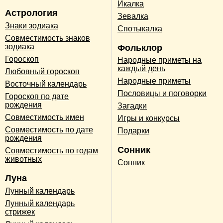
Икалка
Астрология
Зевалка
Знаки зодиака
Спотыкалка
Совместимость знаков
зодиака
Фольклор
Гороскоп
Народные приметы на
каждый день
Любовный гороскоп
Народные приметы
Восточный календарь
Пословицы и поговорки
Гороскоп по дате
рождения
Загадки
Совместимость имен
Игры и конкурсы
Совместимость по дате
Подарки
рождения
Сонник
Совместимость по годам
животных
Сонник
Луна
Лунный календарь
Лунный календарь
стрижек