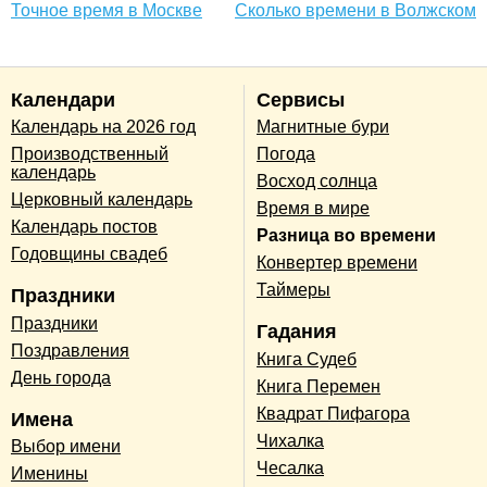
Точное время в Москве
Сколько времени в Волжском
Календари
Сервисы
Календарь на 2026 год
Магнитные бури
Производственный
Погода
календарь
Восход солнца
Церковный календарь
Время в мире
Календарь постов
Разница во времени
Годовщины свадеб
Конвертер времени
Таймеры
Праздники
Праздники
Гадания
Поздравления
Книга Судеб
День города
Книга Перемен
Квадрат Пифагора
Имена
Чихалка
Выбор имени
Чесалка
Именины