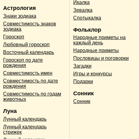
Икалка
Астрология
Зевалка
Знаки зодиака
Спотыкалка
Совместимость знаков
зодиака
Фольклор
Гороскоп
Народные приметы на
каждый день
Любовный гороскоп
Народные приметы
Восточный календарь
Пословицы и поговорки
Гороскоп по дате
рождения
Загадки
Совместимость имен
Игры и конкурсы
Совместимость по дате
Подарки
рождения
Сонник
Совместимость по годам
животных
Сонник
Луна
Лунный календарь
Лунный календарь
стрижек