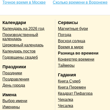
Точное время в Москве
Сколько времени в Воронеже
Календари
Сервисы
Календарь на 2026 год
Магнитные бури
Производственный
Погода
календарь
Восход солнца
Церковный календарь
Время в мире
Календарь постов
Разница во времени
Годовщины свадеб
Конвертер времени
Таймеры
Праздники
Праздники
Гадания
Поздравления
Книга Судеб
День города
Книга Перемен
Квадрат Пифагора
Имена
Чихалка
Выбор имени
Чесалка
Именины