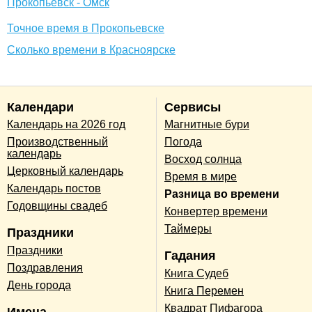
Прокопьевск - Омск
Точное время в Прокопьевске
Сколько времени в Красноярске
Календари
Сервисы
Календарь на 2026 год
Магнитные бури
Производственный
Погода
календарь
Восход солнца
Церковный календарь
Время в мире
Календарь постов
Разница во времени
Годовщины свадеб
Конвертер времени
Таймеры
Праздники
Праздники
Гадания
Поздравления
Книга Судеб
День города
Книга Перемен
Квадрат Пифагора
Имена