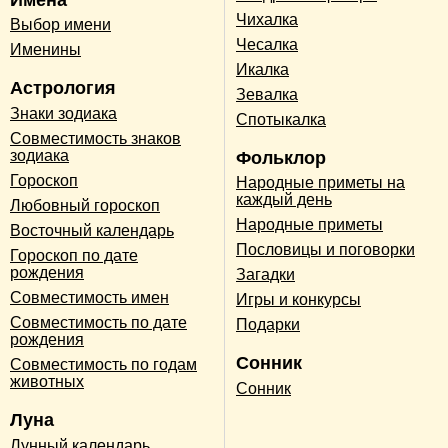
Чихалка
Выбор имени
Чесалка
Именины
Икалка
Астрология
Зевалка
Знаки зодиака
Спотыкалка
Совместимость знаков
зодиака
Фольклор
Гороскоп
Народные приметы на
каждый день
Любовный гороскоп
Народные приметы
Восточный календарь
Пословицы и поговорки
Гороскоп по дате
рождения
Загадки
Совместимость имен
Игры и конкурсы
Совместимость по дате
Подарки
рождения
Сонник
Совместимость по годам
животных
Сонник
Луна
Лунный календарь