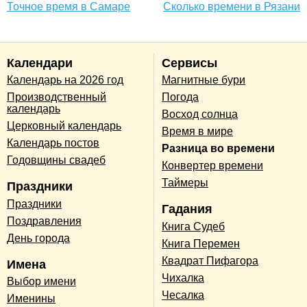
Точное время в Самаре
Сколько времени в Рязани
Календари
Сервисы
Календарь на 2026 год
Магнитные бури
Производственный
Погода
календарь
Восход солнца
Церковный календарь
Время в мире
Календарь постов
Разница во времени
Годовщины свадеб
Конвертер времени
Таймеры
Праздники
Праздники
Гадания
Поздравления
Книга Судеб
День города
Книга Перемен
Квадрат Пифагора
Имена
Чихалка
Выбор имени
Чесалка
Именины