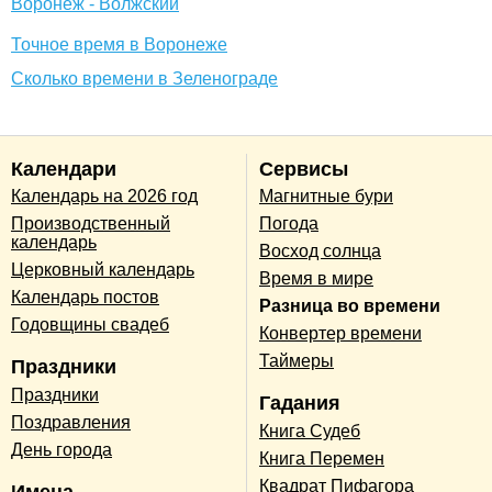
Воронеж - Волжский
Точное время в Воронеже
Сколько времени в Зеленограде
Календари
Сервисы
Календарь на 2026 год
Магнитные бури
Производственный
Погода
календарь
Восход солнца
Церковный календарь
Время в мире
Календарь постов
Разница во времени
Годовщины свадеб
Конвертер времени
Таймеры
Праздники
Праздники
Гадания
Поздравления
Книга Судеб
День города
Книга Перемен
Квадрат Пифагора
Имена