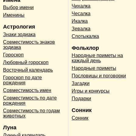
Чихалка
Выбор имени
Чесалка
Именины
Икалка
Астрология
Зевалка
Знаки зодиака
Спотыкалка
Совместимость знаков
зодиака
Фольклор
Гороскоп
Народные приметы на
каждый день
Любовный гороскоп
Народные приметы
Восточный календарь
Пословицы и поговорки
Гороскоп по дате
рождения
Загадки
Совместимость имен
Игры и конкурсы
Совместимость по дате
Подарки
рождения
Сонник
Совместимость по годам
животных
Сонник
Луна
Лунный календарь