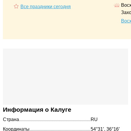
Восх
Все праздники сегодня
Захо
Восх
Информация о Калуге
Страна
RU
Координаты
54°31’, 36°16’