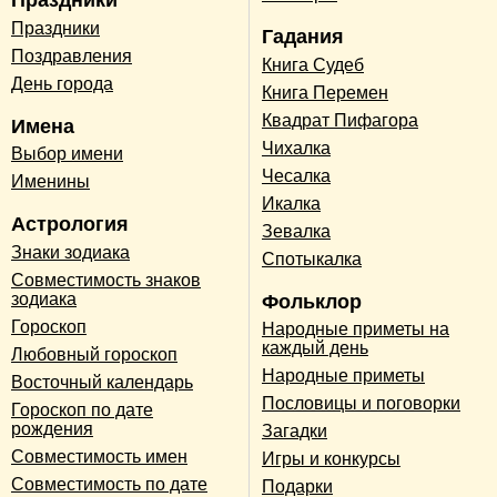
Праздники
Праздники
Гадания
Поздравления
Книга Судеб
День города
Книга Перемен
Квадрат Пифагора
Имена
Чихалка
Выбор имени
Чесалка
Именины
Икалка
Астрология
Зевалка
Знаки зодиака
Спотыкалка
Совместимость знаков
зодиака
Фольклор
Гороскоп
Народные приметы на
каждый день
Любовный гороскоп
Народные приметы
Восточный календарь
Пословицы и поговорки
Гороскоп по дате
рождения
Загадки
Совместимость имен
Игры и конкурсы
Совместимость по дате
Подарки