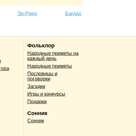
Эр-Рияд
Багдад
Фольклор
Народные приметы на
каждый день
н
Народные приметы
гора
Пословицы и
поговорки
Загадки
Игры и конкурсы
Подарки
Сонник
Сонник