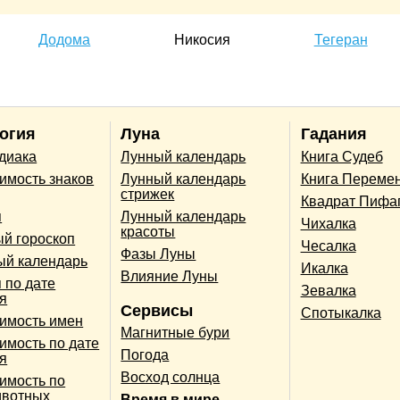
Додома
Никосия
Тегеран
огия
Луна
Гадания
одиака
Лунный календарь
Книга Судеб
имость знаков
Лунный календарь
Книга Переме
стрижек
Квадрат Пифа
п
Лунный календарь
Чихалка
красоты
й гороскоп
Чесалка
Фазы Луны
ый календарь
Икалка
Влияние Луны
 по дате
Зевалка
я
Сервисы
Спотыкалка
имость имен
Магнитные бури
имость по дате
Погода
я
Восход солнца
имость по
ивотных
Время в мире