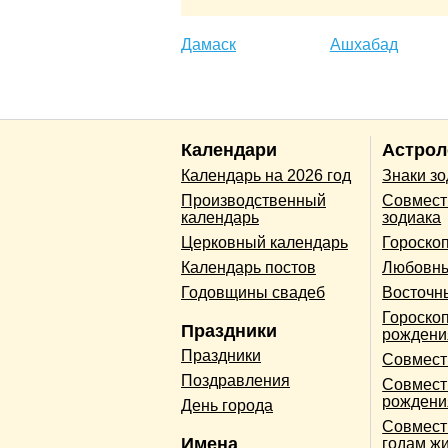
Дамаск
Ашхабад
Календари
Астрол
Календарь на 2026 год
Знаки з
Производственный
Совмест
календарь
зодиака
Церковный календарь
Гороско
Календарь постов
Любовны
Годовщины свадеб
Восточн
Гороскоп
Праздники
рождени
Праздники
Совмест
Поздравления
Совмест
рождени
День города
Совмест
Имена
годам ж