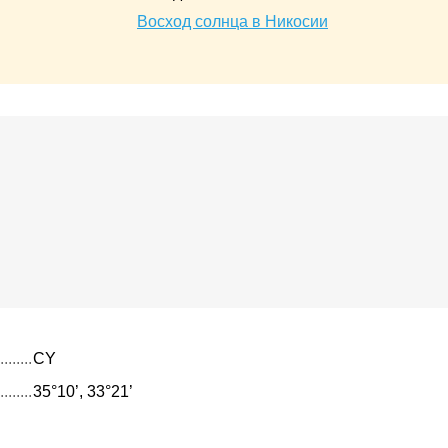
Восход солнца в Никосии
CY
35°10’, 33°21’