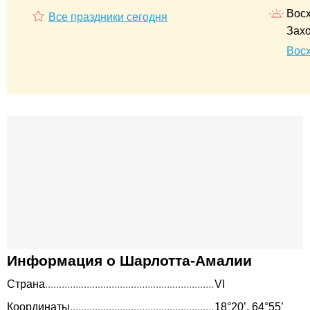
Восх
Все праздники сегодня
Захо
Вос
Информация о Шарлотта-Амалии
Страна
VI
Координаты
18°20’, 64°55’