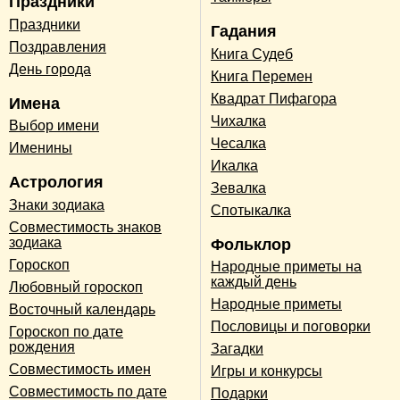
Праздники
Праздники
Гадания
Поздравления
Книга Судеб
День города
Книга Перемен
Квадрат Пифагора
Имена
Чихалка
Выбор имени
Чесалка
Именины
Икалка
Астрология
Зевалка
Знаки зодиака
Спотыкалка
Совместимость знаков
зодиака
Фольклор
Гороскоп
Народные приметы на
каждый день
Любовный гороскоп
Народные приметы
Восточный календарь
Пословицы и поговорки
Гороскоп по дате
рождения
Загадки
Совместимость имен
Игры и конкурсы
Совместимость по дате
Подарки