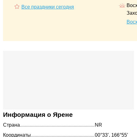
Восх
Все праздники сегодня
Захо
Восх
Информация о Ярене
Страна
NR
Координаты
00°33’, 166°55’