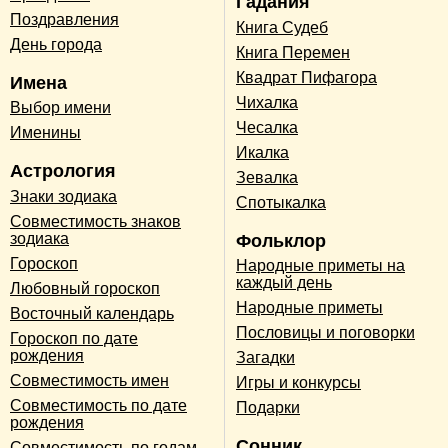
Гадания
Поздравления
Книга Судеб
День города
Книга Перемен
Квадрат Пифагора
Имена
Чихалка
Выбор имени
Чесалка
Именины
Икалка
Астрология
Зевалка
Знаки зодиака
Спотыкалка
Совместимость знаков
зодиака
Фольклор
Гороскоп
Народные приметы на
каждый день
Любовный гороскоп
Народные приметы
Восточный календарь
Пословицы и поговорки
Гороскоп по дате
рождения
Загадки
Совместимость имен
Игры и конкурсы
Совместимость по дате
Подарки
рождения
Сонник
Совместимость по годам