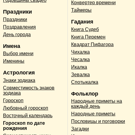
Годовщины свадеб
Конвертер времени
Таймеры
Праздники
Праздники
Гадания
Поздравления
Книга Судеб
День города
Книга Перемен
Квадрат Пифагора
Имена
Чихалка
Выбор имени
Чесалка
Именины
Икалка
Астрология
Зевалка
Знаки зодиака
Спотыкалка
Совместимость знаков
зодиака
Фольклор
Гороскоп
Народные приметы на
каждый день
Любовный гороскоп
Народные приметы
Восточный календарь
Пословицы и поговорки
Гороскоп по дате
рождения
Загадки