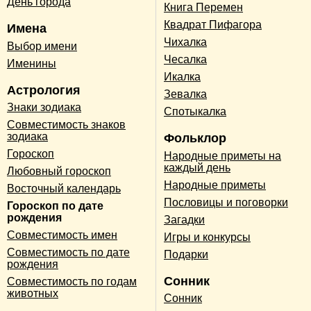
День города
Книга Перемен
Квадрат Пифагора
Имена
Чихалка
Выбор имени
Чесалка
Именины
Икалка
Астрология
Зевалка
Знаки зодиака
Спотыкалка
Совместимость знаков
зодиака
Фольклор
Гороскоп
Народные приметы на
каждый день
Любовный гороскоп
Народные приметы
Восточный календарь
Пословицы и поговорки
Гороскоп по дате
рождения
Загадки
Совместимость имен
Игры и конкурсы
Совместимость по дате
Подарки
рождения
Сонник
Совместимость по годам
животных
Сонник