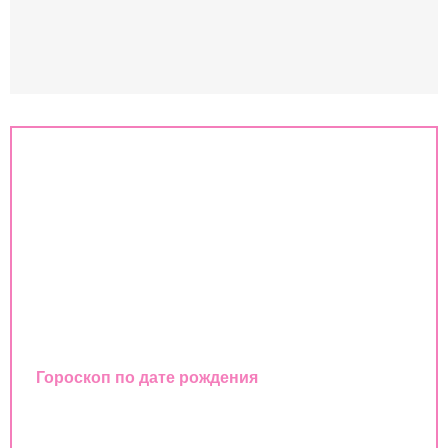
Знаки зодиака
Совместимость знаков зодиака
Гороскоп
Любовный гороскоп
Восточный календарь
Гороскоп по дате рождения
Совместимость имен