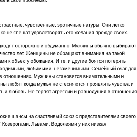
вать свои проблемы.
страстные, чувственные, эротичные натуры. Они легко
ко не спешат удовлетворять его желания прежде своих.
одходят осторожно и обдуманно. Мужчины обычно выбирают
чество лет. Женщины не обращают внимания на такой
ми к объекту обожания. И те, и другие боятся потерять
обходимыми, любимыми, незаменимыми. Семейный очаг для
 в отношениях. Мужчины становятся внимательными и
 любят, когда мужья не стесняются проявлять чувства и
сть и любовь. Не терпят агрессии и равнодушия в отношения
окие шансы на счастливый союз с представителями своего
С Козерогами, Львами, Водолеями у них низкая