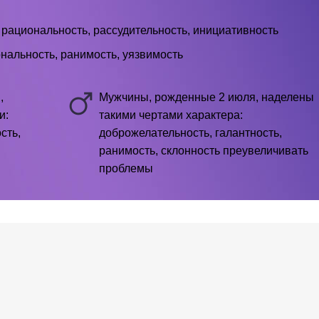
 рациональность, рассудительность, инициативность
альность, ранимость, уязвимость
,
Мужчины, рожденные 2 июля, наделены
и:
такими чертами характера:
сть,
доброжелательность, галантность,
ранимость, склонность преувеличивать
проблемы