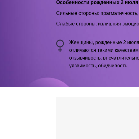
Особенности рожденных 2 июля
Сильные стороны: прагматичность,
Слабые стороны: излишняя эмоцион
Женщины, рожденные 2 июля
отличаются такими качествам
отзывчивость, впечатлительно
уязвимость, обидчивость