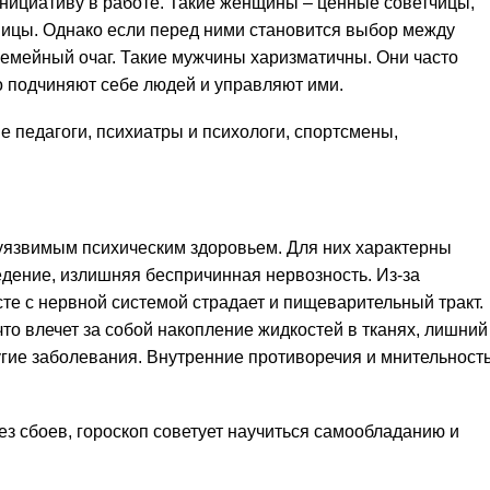
нициативу в работе. Такие женщины – ценные советчицы,
ицы. Однако если перед ними становится выбор между
семейный очаг. Такие мужчины харизматичны. Они часто
о подчиняют себе людей и управляют ими.
 педагоги, психиатры и психологи, спортсмены,
уязвимым психическим здоровьем. Для них характерны
дение, излишняя беспричинная нервозность. Из-за
те с нервной системой страдает и пищеварительный тракт.
о влечет за собой накопление жидкостей в тканях, лишний
угие заболевания. Внутренние противоречия и мнительност
з сбоев, гороскоп советует научиться самообладанию и