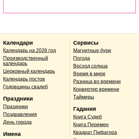
Совместимость по годам животных
Календари
Сервисы
Календарь на 2026 год
Магнитные бури
Производственный
Погода
календарь
Восход солнца
Церковный календарь
Время в мире
Календарь постов
Разница во времени
Годовщины свадеб
Конвертер времени
Таймеры
Праздники
Праздники
Гадания
Поздравления
Книга Судеб
День города
Книга Перемен
Квадрат Пифагора
Имена