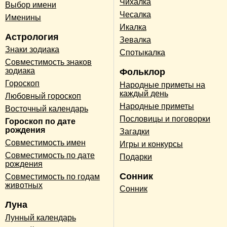
Чихалка
Выбор имени
Чесалка
Именины
Икалка
Астрология
Зевалка
Знаки зодиака
Спотыкалка
Совместимость знаков
зодиака
Фольклор
Гороскоп
Народные приметы на
каждый день
Любовный гороскоп
Народные приметы
Восточный календарь
Пословицы и поговорки
Гороскоп по дате
рождения
Загадки
Совместимость имен
Игры и конкурсы
Совместимость по дате
Подарки
рождения
Сонник
Совместимость по годам
животных
Сонник
Луна
Лунный календарь