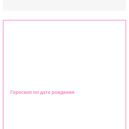
Знаки зодиака
Совместимость знаков зодиака
Гороскоп
Любовный гороскоп
Восточный календарь
Гороскоп по дате рождения
Совместимость имен
Совместимость по дате рождения