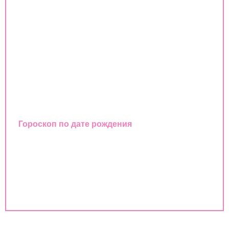
Знаки зодиака
Совместимость знаков зодиака
Гороскоп
Любовный гороскоп
Восточный календарь
Гороскоп по дате рождения
Совместимость имен
Совместимость по дате рождения
Совместимость по годам животных