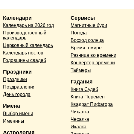
Календари
Сервисы
Календарь на 2026 год
Магнитные бури
Производственный
Погода
календарь
Восход солнца
Церковный календарь
Время в мире
Календарь постов
Разница во времени
Годовщины свадеб
Конвертер времени
Таймеры
Праздники
Праздники
Гадания
Поздравления
Книга Судеб
День города
Книга Перемен
Квадрат Пифагора
Имена
Чихалка
Выбор имени
Чесалка
Именины
Икалка
Астрология