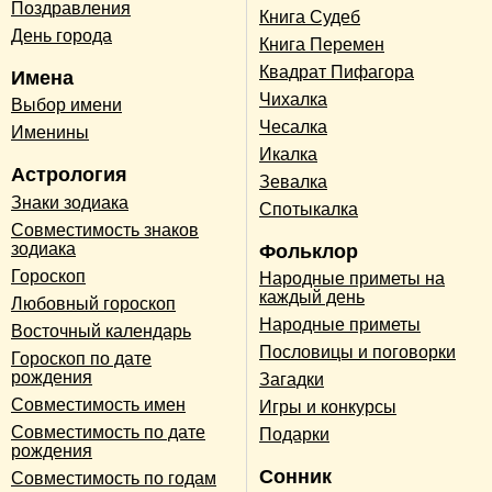
Поздравления
Книга Судеб
День города
Книга Перемен
Квадрат Пифагора
Имена
Чихалка
Выбор имени
Чесалка
Именины
Икалка
Астрология
Зевалка
Знаки зодиака
Спотыкалка
Совместимость знаков
зодиака
Фольклор
Гороскоп
Народные приметы на
каждый день
Любовный гороскоп
Народные приметы
Восточный календарь
Пословицы и поговорки
Гороскоп по дате
рождения
Загадки
Совместимость имен
Игры и конкурсы
Совместимость по дате
Подарки
рождения
Сонник
Совместимость по годам