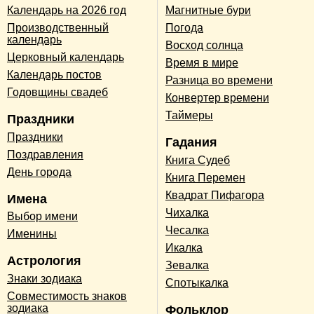
Календарь на 2026 год
Магнитные бури
Производственный
Погода
календарь
Восход солнца
Церковный календарь
Время в мире
Календарь постов
Разница во времени
Годовщины свадеб
Конвертер времени
Таймеры
Праздники
Праздники
Гадания
Поздравления
Книга Судеб
День города
Книга Перемен
Квадрат Пифагора
Имена
Чихалка
Выбор имени
Чесалка
Именины
Икалка
Астрология
Зевалка
Знаки зодиака
Спотыкалка
Совместимость знаков
зодиака
Фольклор