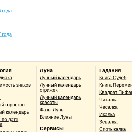
 года
 года
огия
Луна
Гадания
одиака
Лунный календарь
Книга Судеб
имость знаков
Лунный календарь
Книга Переме
стрижек
Квадрат Пифа
п
Лунный календарь
Чихалка
красоты
й гороскоп
Чесалка
Фазы Луны
ый календарь
Икалка
Влияние Луны
 по дате
Зевалка
я
Сервисы
Спотыкалка
имость имен