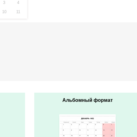
3
4
10
11
Альбомный формат