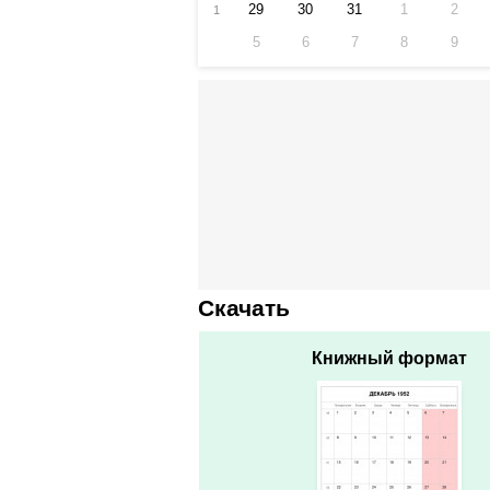
29
30
31
1
2
1
5
6
7
8
9
Скачать
Книжный формат