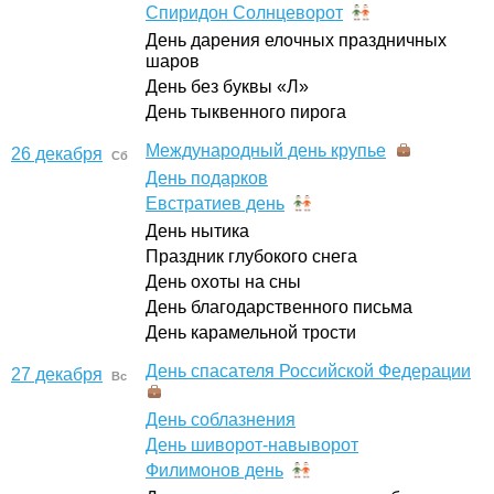
Спиридон Солнцеворот
День дарения елочных праздничных
шаров
День без буквы «Л»
День тыквенного пирога
Международный день крупье
26 декабря
Сб
День подарков
Евстратиев день
День нытика
Праздник глубокого снега
День охоты на сны
День благодарственного письма
День карамельной трости
День спасателя Российской Федерации
27 декабря
Вс
День соблазнения
День шиворот-навыворот
Филимонов день