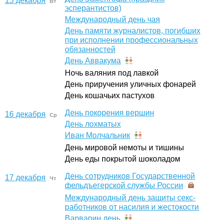
15 декабря
Вт
эсперантистов)
Международный день чая
День памяти журналистов, погибших
при исполнении профессиональных
обязанностей
День Аввакума
Ночь валяния под лавкой
День приручения уличных фонарей
День кошачьих пастухов
День покорения вершин
16 декабря
Ср
День лохматых
Иван Молчальник
День мировой немоты и тишины
День еды покрытой шоколадом
День сотрудников Государственной
17 декабря
Чт
фельдъегерской службы России
Международный день защиты секс-
работников от насилия и жестокости
Варварин день