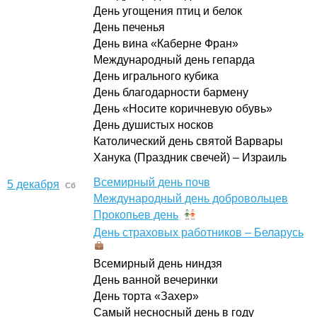
День угощения птиц и белок
День печенья
День вина «Каберне Фран»
Международный день гепарда
День игрального кубика
День благодарности бармену
День «Носите коричневую обувь»
День душистых носков
Католический день святой Варвары
Ханука (Праздник свечей) – Израиль
Всемирный день почв
5 декабря
Сб
Международный день добровольцев
Прокопьев день
День страховых работников – Беларусь
Всемирный день ниндзя
День ванной вечеринки
День торта «Захер»
Самый несносный день в году