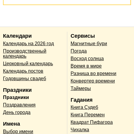
Календари
Сервисы
Календарь на 2026 год
Магнитные бури
Производственный
Погода
календарь
Восход солнца
Церковный календарь
Время в мире
Календарь постов
Разница во времени
Годовщины свадеб
Конвертер времени
Таймеры
Праздники
Праздники
Гадания
Поздравления
Книга Судеб
День города
Книга Перемен
Квадрат Пифагора
Имена
Чихалка
Выбор имени