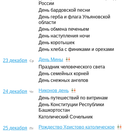
России
День бардовской песни
День герба и флага Ульяновской
области
День обмена печеньем
День наступления ночи
День коротышек
День хлеба с финиками и орехами
День Мины
23 декабря
Ср
Праздник человеческого света
День семейных корней
День снежных ангелов
Никонов день
24 декабря
Чт
День путешествий по витринам
День Конституции Республики
Башкортостан
Католический Сочельник
Рождество Христово католическое
25 декабря
Пт