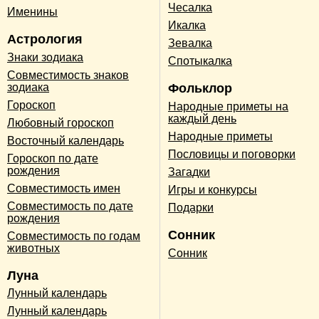
Чесалка
Именины
Икалка
Астрология
Зевалка
Знаки зодиака
Спотыкалка
Совместимость знаков
зодиака
Фольклор
Гороскоп
Народные приметы на
каждый день
Любовный гороскоп
Народные приметы
Восточный календарь
Пословицы и поговорки
Гороскоп по дате
рождения
Загадки
Совместимость имен
Игры и конкурсы
Совместимость по дате
Подарки
рождения
Сонник
Совместимость по годам
животных
Сонник
Луна
Лунный календарь
Лунный календарь