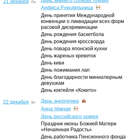
День зимнего солнцестояния
21 декабря
Пн
Анфиса Рукодельница
День принятия Международной
конвенции о ликвидации всех форм
расовой дискриминации
День рождения баскетбола
День рождения кроссворда
День повара японской кухни
День жареных креветок
День киви
День пожимания лап
День благодарности миниатюрным
девушкам
День коктейля «Кокито»
День энергетика
22 декабря
Вт
Анна тёмная
День российского хоккея
Праздник иконы Божией Матери
«Нечаянная Радость»
День работника Пенсионного фонда