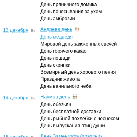
День пряничного домика
День почесывания за ухом
День амброзии
Андреев день
13 декабря
Вс
День медведя
Мировой день зажженных свечей
День горячего какао
День лошади
День скрипки
Всемирный день хорового пения
Праздник живота
День ванильного неба
Наумов день
14 декабря
Пн
День обезьян
День бесплатной доставки
День рыбной похлебки с чесноком
День выпускания птиц души
День Заменгофа (праздник