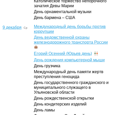
Католическое торжество непорочного
зачатия Девы Марии
День орнаментальной музыки
День бармена – США
Международный день борьбы против
9 декабря
Ср
коррупции
День ведомственной охраны
железнодорожного транспорта России
Егорий Осенний (Юрьев день)
День рождения компьютерной мыши
День грузчика
Международный день памяти жертв
преступления геноцида
День государственного гражданского и
муниципального служащего в
Ульяновской области
День рождественской открытки
День кондитерских изделий
День ламы