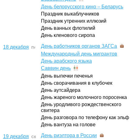
День белорусского кино – Беларусь
Праздник выкаблучников
Праздник утренних иллюзий
День ванных флотилий
День кленового сиропа
День работников органов ЗАГСа
18 декабря
Пт
Международный день мигрантов
День арабского языка
Саввин день
День выпечки печенья
День сворачивания в клубочек
День аутсайдера
День жареного молочного поросенка
День уродливого рождественского
свитера
День разговора по телефону как эльф
День вантуза на голове
День риэлтора в России
19 декабря
Сб