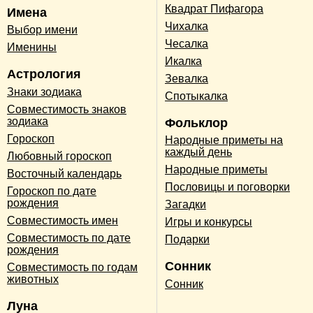
Квадрат Пифагора
Имена
Чихалка
Выбор имени
Чесалка
Именины
Икалка
Астрология
Зевалка
Знаки зодиака
Спотыкалка
Совместимость знаков
зодиака
Фольклор
Гороскоп
Народные приметы на
каждый день
Любовный гороскоп
Народные приметы
Восточный календарь
Пословицы и поговорки
Гороскоп по дате
рождения
Загадки
Совместимость имен
Игры и конкурсы
Совместимость по дате
Подарки
рождения
Сонник
Совместимость по годам
животных
Сонник
Луна