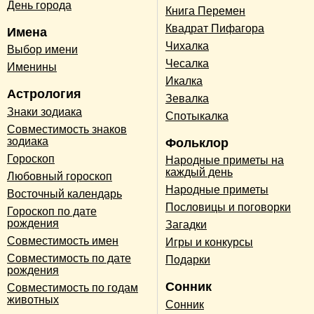
День города
Книга Перемен
Квадрат Пифагора
Имена
Чихалка
Выбор имени
Чесалка
Именины
Икалка
Астрология
Зевалка
Знаки зодиака
Спотыкалка
Совместимость знаков
зодиака
Фольклор
Гороскоп
Народные приметы на
каждый день
Любовный гороскоп
Народные приметы
Восточный календарь
Пословицы и поговорки
Гороскоп по дате
рождения
Загадки
Совместимость имен
Игры и конкурсы
Совместимость по дате
Подарки
рождения
Сонник
Совместимость по годам
животных
Сонник