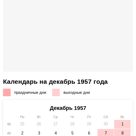
Календарь на декабрь 1957 года
праздничные дни
выходные дни
Декабрь 1957
Пн
Вт
Ср
Чт
Пт
Сб
Вс
25
26
27
28
29
30
1
48
2
3
4
5
6
7
8
49