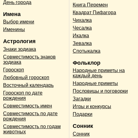
День города
Книга Перемен
Квадрат Пифагора
Имена
Чихалка
Выбор имени
Чесалка
Именины
Икалка
Астрология
Зевалка
Знаки зодиака
Спотыкалка
Совместимость знаков
зодиака
Фольклор
Гороскоп
Народные приметы на
каждый день
Любовный гороскоп
Народные приметы
Восточный календарь
Пословицы и поговорки
Гороскоп по дате
рождения
Загадки
Совместимость имен
Игры и конкурсы
Совместимость по дате
Подарки
рождения
Сонник
Совместимость по годам
животных
Сонник