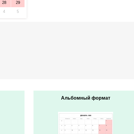
28
29
4
5
Альбомный формат