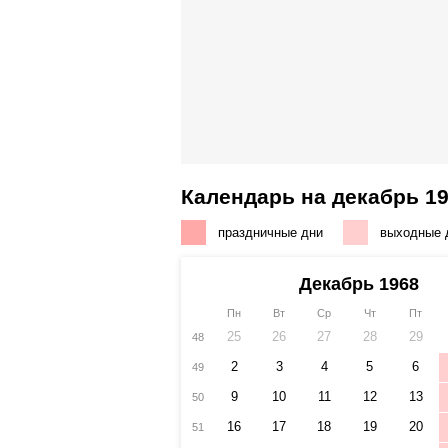
Календарь на декабрь 19
праздничные дни
выходные 
Декабрь 1968
Пн
Вт
Ср
Чт
Пт
25
26
27
28
29
48
2
3
4
5
6
49
9
10
11
12
13
50
16
17
18
19
20
51