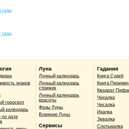
 года
 года
огия
Луна
Гадания
одиака
Лунный календарь
Книга Судеб
имость знаков
Лунный календарь
Книга Переме
стрижек
Квадрат Пифа
п
Лунный календарь
Чихалка
красоты
й гороскоп
Чесалка
Фазы Луны
ый календарь
Икалка
Влияние Луны
 по дате
Зевалка
я
Сервисы
Спотыкалка
имость имен