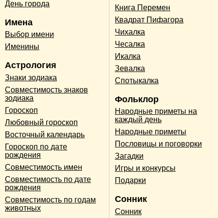
День города
Книга Перемен
Квадрат Пифагора
Имена
Чихалка
Выбор имени
Чесалка
Именины
Икалка
Астрология
Зевалка
Знаки зодиака
Спотыкалка
Совместимость знаков
зодиака
Фольклор
Гороскоп
Народные приметы на
каждый день
Любовный гороскоп
Народные приметы
Восточный календарь
Пословицы и поговорки
Гороскоп по дате
рождения
Загадки
Совместимость имен
Игры и конкурсы
Совместимость по дате
Подарки
рождения
Сонник
Совместимость по годам
животных
Сонник