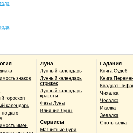
года
года
огия
Луна
Гадания
одиака
Лунный календарь
Книга Судеб
имость знаков
Лунный календарь
Книга Переме
стрижек
Квадрат Пифа
п
Лунный календарь
Чихалка
красоты
й гороскоп
Чесалка
Фазы Луны
ый календарь
Икалка
Влияние Луны
 по дате
Зевалка
я
Сервисы
Спотыкалка
имость имен
Магнитные бури
имость по дате