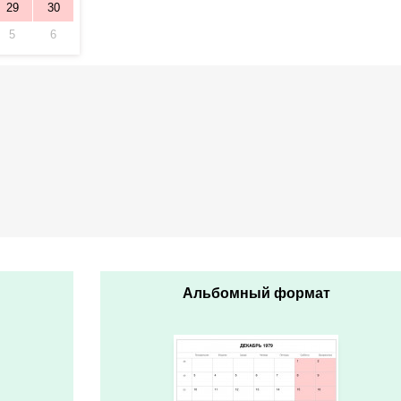
29
30
5
6
Альбомный формат