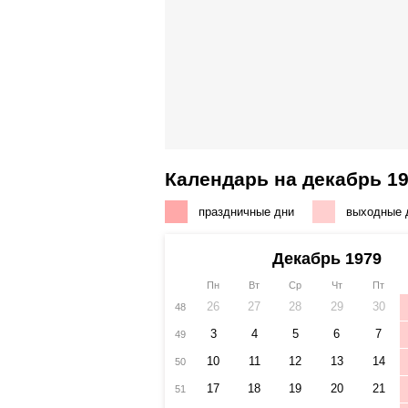
Календарь на декабрь 19
праздничные дни
выходные 
Декабрь 1979
Пн
Вт
Ср
Чт
Пт
26
27
28
29
30
48
3
4
5
6
7
49
10
11
12
13
14
50
17
18
19
20
21
51