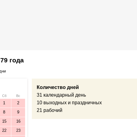
79 года
дни
Количество дней
31 календарный день
Сб
Вс
10 выходных и праздничных
1
2
21 рабочий
8
9
15
16
22
23