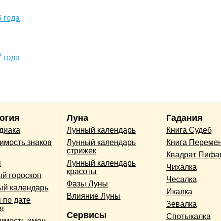
 года
 года
огия
Луна
Гадания
одиака
Лунный календарь
Книга Судеб
имость знаков
Лунный календарь
Книга Переме
стрижек
Квадрат Пифа
п
Лунный календарь
Чихалка
красоты
й гороскоп
Чесалка
Фазы Луны
ый календарь
Икалка
Влияние Луны
 по дате
Зевалка
я
Сервисы
Спотыкалка
имость имен