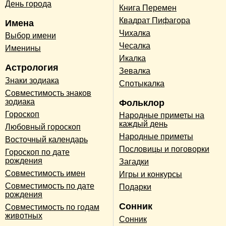
День города
Книга Перемен
Квадрат Пифагора
Имена
Чихалка
Выбор имени
Чесалка
Именины
Икалка
Астрология
Зевалка
Знаки зодиака
Спотыкалка
Совместимость знаков
зодиака
Фольклор
Гороскоп
Народные приметы на
каждый день
Любовный гороскоп
Народные приметы
Восточный календарь
Пословицы и поговорки
Гороскоп по дате
рождения
Загадки
Совместимость имен
Игры и конкурсы
Совместимость по дате
Подарки
рождения
Сонник
Совместимость по годам
животных
Сонник