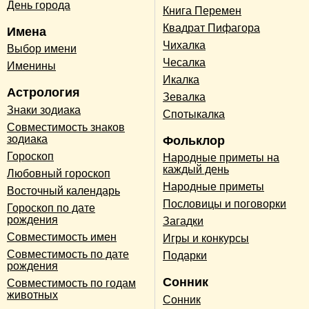
День города
Книга Перемен
Квадрат Пифагора
Имена
Чихалка
Выбор имени
Чесалка
Именины
Икалка
Астрология
Зевалка
Знаки зодиака
Спотыкалка
Совместимость знаков
зодиака
Фольклор
Гороскоп
Народные приметы на
каждый день
Любовный гороскоп
Народные приметы
Восточный календарь
Пословицы и поговорки
Гороскоп по дате
рождения
Загадки
Совместимость имен
Игры и конкурсы
Совместимость по дате
Подарки
рождения
Сонник
Совместимость по годам
животных
Сонник