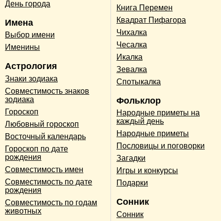
День города
Книга Перемен
Квадрат Пифагора
Имена
Чихалка
Выбор имени
Чесалка
Именины
Икалка
Астрология
Зевалка
Знаки зодиака
Спотыкалка
Совместимость знаков
зодиака
Фольклор
Гороскоп
Народные приметы на
каждый день
Любовный гороскоп
Народные приметы
Восточный календарь
Пословицы и поговорки
Гороскоп по дате
рождения
Загадки
Совместимость имен
Игры и конкурсы
Совместимость по дате
Подарки
рождения
Сонник
Совместимость по годам
животных
Сонник