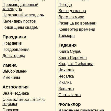
Производственный
Погода
календарь
Восход солнца
Церковный календарь
Время в мире
Календарь постов
Разница во времени
Годовщины свадеб
Конвертер времени
Таймеры
Праздники
Праздники
Гадания
Поздравления
Книга Судеб
День города
Книга Перемен
Квадрат Пифагора
Имена
Чихалка
Выбор имени
Чесалка
Именины
Икалка
Астрология
Зевалка
Знаки зодиака
Спотыкалка
Совместимость знаков
зодиака
Фольклор
Гороскоп
Народные приметы на