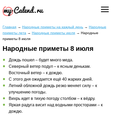
Главная
→
Народные приметы на каждый день
→
Народные
приметы лета
→
Народные приметы июля
→
Народные
приметы 8 июля
Народные приметы 8 июля
Дождь пошел – будет много меда.
Северный ветер подул – к ясным денькам.
Восточный ветер – к дождю.
С этого дня ожидается ещё 40 жарких дней.
Летний обложной дождь резко меняет силу – к
улучшению погоды.
Вихрь идет в тихую погоду столбом – к вёдру.
Яркая радуга висит над водными просторами – к
дождю.