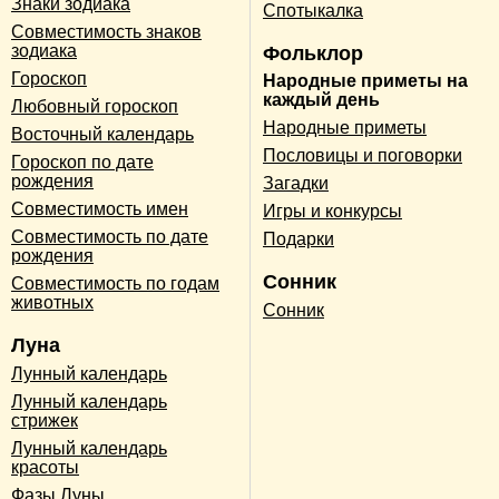
Знаки зодиака
Спотыкалка
Совместимость знаков
зодиака
Фольклор
Гороскоп
Народные приметы на
каждый день
Любовный гороскоп
Народные приметы
Восточный календарь
Пословицы и поговорки
Гороскоп по дате
рождения
Загадки
Совместимость имен
Игры и конкурсы
Совместимость по дате
Подарки
рождения
Сонник
Совместимость по годам
животных
Сонник
Луна
Лунный календарь
Лунный календарь
стрижек
Лунный календарь
красоты
Фазы Луны