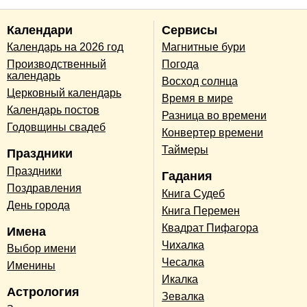
Календари
Сервисы
Календарь на 2026 год
Магнитные бури
Производственный
Погода
календарь
Восход солнца
Церковный календарь
Время в мире
Календарь постов
Разница во времени
Годовщины свадеб
Конвертер времени
Таймеры
Праздники
Праздники
Гадания
Поздравления
Книга Судеб
День города
Книга Перемен
Квадрат Пифагора
Имена
Чихалка
Выбор имени
Чесалка
Именины
Икалка
Астрология
Зевалка