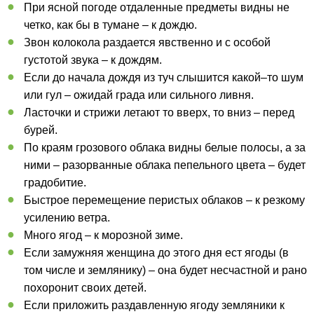
При ясной погоде отдаленные предметы видны не
четко, как бы в тумане – к дождю.
Звон колокола раздается явственно и с особой
густотой звука – к дождям.
Если до начала дождя из туч слышится какой–то шум
или гул – ожидай града или сильного ливня.
Ласточки и стрижи летают то вверх, то вниз – перед
бурей.
По краям грозового облака видны белые полосы, а за
ними – разорванные облака пепельного цвета – будет
градобитие.
Быстрое перемещение перистых облаков – к резкому
усилению ветра.
Много ягод – к морозной зиме.
Если замужняя женщина до этого дня ест ягоды (в
том числе и землянику) – она будет несчастной и рано
похоронит своих детей.
Если приложить раздавленную ягоду земляники к