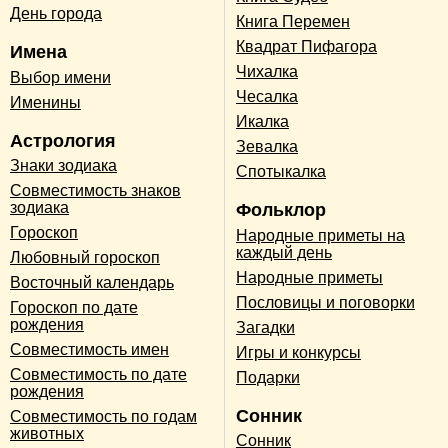
День города
Книга Перемен
Квадрат Пифагора
Имена
Чихалка
Выбор имени
Чесалка
Именины
Икалка
Астрология
Зевалка
Знаки зодиака
Спотыкалка
Совместимость знаков
зодиака
Фольклор
Гороскоп
Народные приметы на
каждый день
Любовный гороскоп
Народные приметы
Восточный календарь
Пословицы и поговорки
Гороскоп по дате
рождения
Загадки
Совместимость имен
Игры и конкурсы
Совместимость по дате
Подарки
рождения
Сонник
Совместимость по годам
животных
Сонник