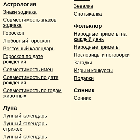
Астрология
Зевалка
Знаки зодиака
Спотыкалка
Совместимость знаков
зодиака
Фольклор
Гороскоп
Народные приметы на
каждый день
Любовный гороскоп
Народные приметы
Восточный календарь
Пословицы и поговорки
Гороскоп по дате
рождения
Загадки
Совместимость имен
Игры и конкурсы
Совместимость по дате
Подарки
рождения
Сонник
Совместимость по годам
животных
Сонник
Луна
Лунный календарь
Лунный календарь
стрижек
Лунный календарь