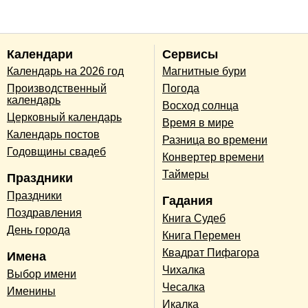
Календари
Сервисы
Календарь на 2026 год
Магнитные бури
Производственный
Погода
календарь
Восход солнца
Церковный календарь
Время в мире
Календарь постов
Разница во времени
Годовщины свадеб
Конвертер времени
Таймеры
Праздники
Праздники
Гадания
Поздравления
Книга Судеб
День города
Книга Перемен
Квадрат Пифагора
Имена
Чихалка
Выбор имени
Чесалка
Именины
Икалка