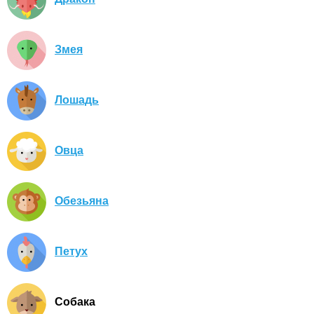
Змея
Лошадь
Овца
Обезьяна
Петух
Собака