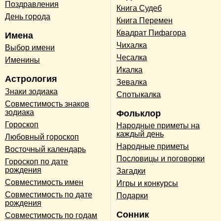
Поздравления
Книга Судеб
День города
Книга Перемен
Квадрат Пифагора
Имена
Чихалка
Выбор имени
Чесалка
Именины
Икалка
Астрология
Зевалка
Знаки зодиака
Спотыкалка
Совместимость знаков
зодиака
Фольклор
Гороскоп
Народные приметы на
каждый день
Любовный гороскоп
Народные приметы
Восточный календарь
Пословицы и поговорки
Гороскоп по дате
рождения
Загадки
Совместимость имен
Игры и конкурсы
Совместимость по дате
Подарки
рождения
Сонник
Совместимость по годам