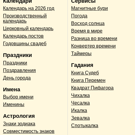
Календари
Сервисы
Календарь на 2026 год
Магнитные бури
Производственный
Погода
календарь
Восход солнца
Церковный календарь
Время в мире
Календарь постов
Разница во времени
Годовщины свадеб
Конвертер времени
Таймеры
Праздники
Праздники
Гадания
Поздравления
Книга Судеб
День города
Книга Перемен
Квадрат Пифагора
Имена
Чихалка
Выбор имени
Чесалка
Именины
Икалка
Астрология
Зевалка
Знаки зодиака
Спотыкалка
Совместимость знаков