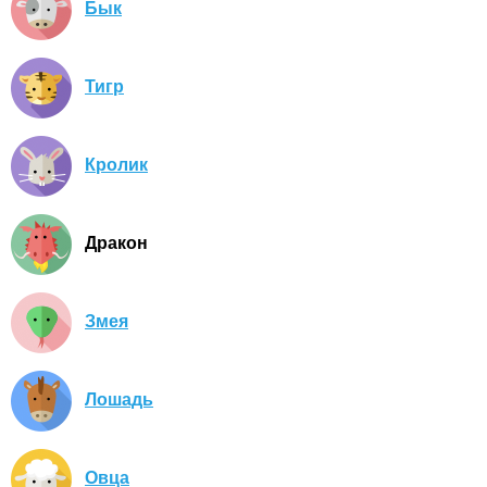
Бык
Тигр
Кролик
Дракон
Змея
Лошадь
Овца