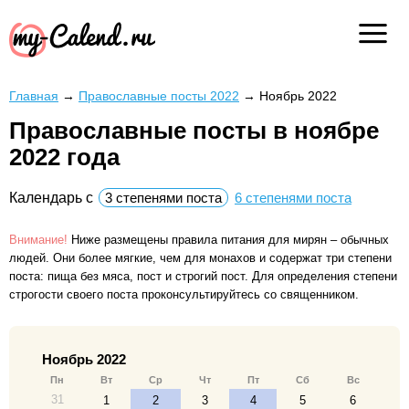
Главная
→
Православные посты 2022
→
Ноябрь 2022
Православные посты в ноябре
2022 года
Календарь с
3 степенями поста
6 степенями поста
Внимание!
Ниже размещены правила питания для мирян – обычных
людей. Они более мягкие, чем для монахов и содержат три степени
поста: пища без мяса, пост и строгий пост. Для определения степени
строгости своего поста проконсультируйтесь со священником.
Ноябрь 2022
Пн
Вт
Ср
Чт
Пт
Сб
Вс
31
1
2
3
4
5
6