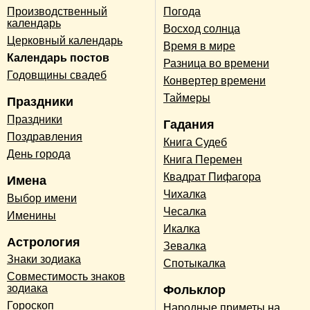
Производственный
Погода
календарь
Восход солнца
Церковный календарь
Время в мире
Календарь постов
Разница во времени
Годовщины свадеб
Конвертер времени
Таймеры
Праздники
Праздники
Гадания
Поздравления
Книга Судеб
День города
Книга Перемен
Квадрат Пифагора
Имена
Чихалка
Выбор имени
Чесалка
Именины
Икалка
Астрология
Зевалка
Знаки зодиака
Спотыкалка
Совместимость знаков
зодиака
Фольклор
Гороскоп
Народные приметы на