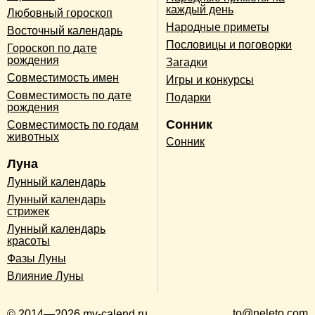
каждый день
Любовный гороскоп
Народные приметы
Восточный календарь
Пословицы и поговорки
Гороскоп по дате
рождения
Загадки
Совместимость имен
Игры и конкурсы
Совместимость по дате
Подарки
рождения
Сонник
Совместимость по годам
животных
Сонник
Луна
Лунный календарь
Лунный календарь
стрижек
Лунный календарь
красоты
Фазы Луны
Влияние Луны
to@neleto.com
© 2014—2026 my-calend.ru