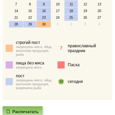
7
8
9
10
11
12
13
14
15
16
17
18
19
20
21
22
23
24
25
26
27
1
2
3
4
28
29
30
строгий пост
православный
запрещены мясо, яйца,
7
праздник
молочная продукция,
рыба
пища без мяса
Пасха
запрещено мясо
пост
запрещены мясо, яйца,
сегодня
10
молочная продукция,
разрешена рыба
Распечатать