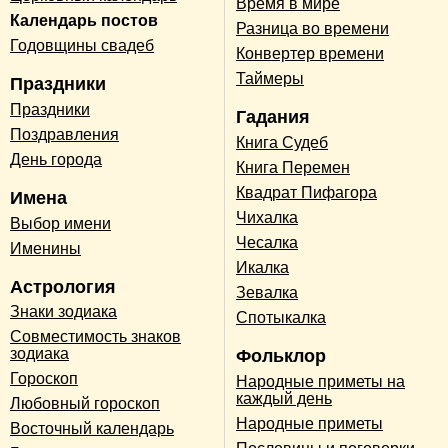
Время в мире
Календарь постов
Разница во времени
Годовщины свадеб
Конвертер времени
Таймеры
Праздники
Праздники
Гадания
Поздравления
Книга Судеб
День города
Книга Перемен
Квадрат Пифагора
Имена
Чихалка
Выбор имени
Чесалка
Именины
Икалка
Астрология
Зевалка
Знаки зодиака
Спотыкалка
Совместимость знаков
зодиака
Фольклор
Гороскоп
Народные приметы на
каждый день
Любовный гороскоп
Народные приметы
Восточный календарь