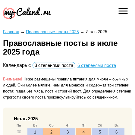
Главная
→
Православные посты 2025
→
Июль 2025
Православные посты в июле
2025 года
Календарь с
3 степенями поста
6 степенями поста
Внимание!
Ниже размещены правила питания для мирян – обычных
людей. Они более мягкие, чем для монахов и содержат три степени
поста: пища без мяса, пост и строгий пост. Для определения степени
строгости своего поста проконсультируйтесь со священником.
Июль 2025
Пн
Вт
Ср
Чт
Пт
Сб
Вс
30
1
2
3
4
5
6