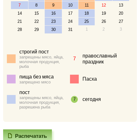
7
8
9
10
11
12
13
14
15
16
17
18
19
20
21
22
23
24
25
26
27
1
2
3
28
29
30
31
строгий пост
православный
запрещены мясо, яйца,
7
праздник
молочная продукция,
рыба
пища без мяса
Пасха
запрещено мясо
пост
запрещены мясо, яйца,
сегодня
7
молочная продукция,
разрешена рыба
Распечатать