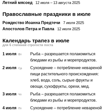
Летний мясоед
12
июля
–
13
августа
2025
Православные праздники в июле
Рождество Иоанна Предтечи
7
июля
2025
Апостолов Петра и Павла
12
июля
2025
Календарь трапез в июле
для 6 степеней строгости поста
1 июля
Рыба – разрешается полакомиться
Вт
блюдами из рыбы и морепродуктов.
2 июля
Сухоядение – потребление невареной
Ср
пищи растительного происхождения:
хлеб, вода, соль, сырые фрукты и
овощи, сухофрукты, орехи, мед.
3 июля
Рыба – разрешается полакомиться
Чт
блюдами из рыбы и морепродуктов.
4 июля
Сухоядение – потребление невареной
Пт