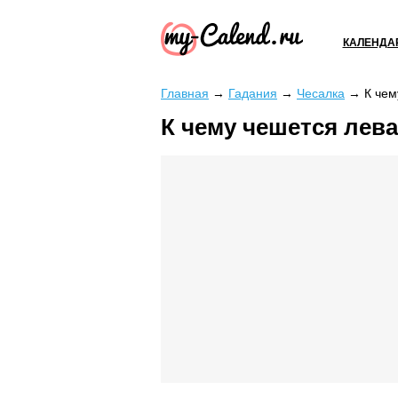
КАЛЕНДА
Главная
→
Гадания
→
Чесалка
→
К чем
К чему чешется лева