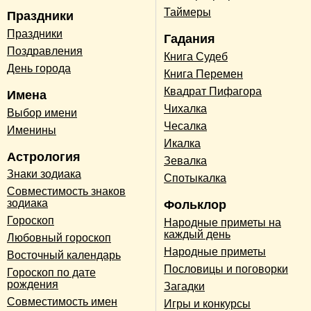
Таймеры
Праздники
Праздники
Гадания
Поздравления
Книга Судеб
День города
Книга Перемен
Квадрат Пифагора
Имена
Чихалка
Выбор имени
Чесалка
Именины
Икалка
Астрология
Зевалка
Знаки зодиака
Спотыкалка
Совместимость знаков
зодиака
Фольклор
Гороскоп
Народные приметы на
каждый день
Любовный гороскоп
Народные приметы
Восточный календарь
Пословицы и поговорки
Гороскоп по дате
рождения
Загадки
Совместимость имен
Игры и конкурсы