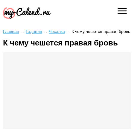
Главная
→
Гадания
→
Чесалка
→
К чему чешется правая бровь
К чему чешется правая бровь