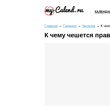
КАЛЕНДА
Главная
→
Гадания
→
Чесалка
→
К чем
К чему чешется прав