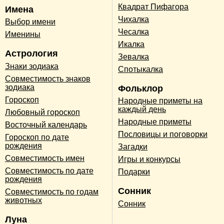
Квадрат Пифагора
Имена
Чихалка
Выбор имени
Чесалка
Именины
Икалка
Астрология
Зевалка
Знаки зодиака
Спотыкалка
Совместимость знаков
зодиака
Фольклор
Гороскоп
Народные приметы на
каждый день
Любовный гороскоп
Народные приметы
Восточный календарь
Пословицы и поговорки
Гороскоп по дате
рождения
Загадки
Совместимость имен
Игры и конкурсы
Совместимость по дате
Подарки
рождения
Сонник
Совместимость по годам
животных
Сонник
Луна