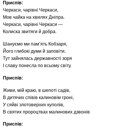
Приспів:
Черкаси, чарівні Черкаси,
Мов чайка на хвилях Дніпра.
Черкаси, чарівні Черкаси —
Колиска звитяги й добра.
Шануємо ми пам’ять Кобзаря,
Його глибокі думи й заповіти.
Тут зайнялась державності зоря
І славу понесла по всьому світу.
Приспів:
Живи, мій краю, в шепоті садів,
В дитячих співів калиновім гроні,
У сяйві злотоверхих куполів,
В святих пророцтвах малинових дзвонів
Приспів: