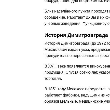
оборудование для нефтехимии. НИ
Близ населённого пункта проходя
сообщение. Работают ВУЗы и их ф
учебные заведения. Функционируют
История Димитровграда
История Димитровграда (до 1972 го
Михайлович издаёт указ, предпис
принудительно переселяются крест
В XVIII веке появляются винокурен
продукция. Спустя сотню лет, указ
торговля.
В 1851 году Мелекесс передаётся в
работают фабрики, ведущими из к
образовательные, медицинские уч