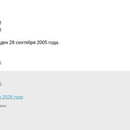
!
!
ен 28 сентября 2005 года.
а
5
в 2026 году
рвое