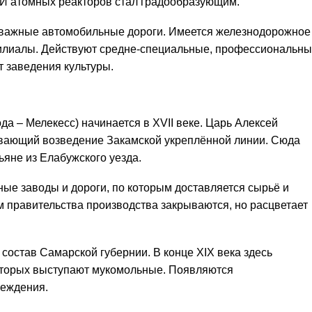
И атомных реакторов стал градообразующим.
т важные автомобильные дороги. Имеется железнодорожное
илиалы. Действуют средне-специальные, профессиональн
 заведения культуры.
да – Мелекесс) начинается в XVII веке. Царь Алексей
ывающий возведение Закамской укреплённой линии. Сюда
ьяне из Елабужского уезда.
ные заводы и дороги, по которым доставляется сырьё и
ом правительства производства закрываются, но расцветает
 состав Самарской губернии. В конце XIX века здесь
оторых выступают мукомольные. Появляются
реждения.